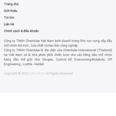
Trang chủ
Giới thiệu
Tin tức
Liên Hệ
Chính sách & điều khoản
Công ty TNHH Chemlube Việt Nam kinh doanh trong lĩnh vực cung cấp dầu
mỡ nhờn bôi trơn , hóa chất và keo dán công nghiệp.
Công ty TNHH Chemlube là đại diện của Chemlube International (Thailand)
tại Việt Nam và là nhà phân phối chiến lược cho các hãng dầu mỡ nhờn
hàng đầu thế giới như Sinopec, Castrol BP, Dowcorning-Molykote, CPI
Engineering , Loctite - Henkel .
Copyright © 2022
KING HELP
. All Rights Reserved