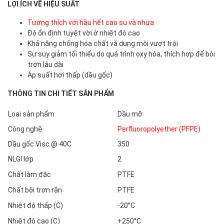
LỢI ÍCH VỀ HIỆU SUẤT
Tương thích với hầu hết cao su và nhựa
Độ ổn định tuyệt vời ở nhiệt độ cao
Khả năng chống hóa chất và dung môi vượt trội
Sự suy giảm tối thiểu do quá trình oxy hóa; thích hợp để bôi
trơn lâu dài
Áp suất hơi thấp (dầu gốc)
THÔNG TIN CHI TIẾT SẢN PHẨM
Loại sản phẩm
Dầu mỡ
Công nghệ
Perfluoropolyether (PFPE)
Dầu gốc Visc @ 40C
350
NLGI lớp
2
Chất làm đặc
PTFE
Chất bôi trơn rắn
PTFE
Nhiệt độ thấp (C)
-20°C
Nhiệt độ cao (C)
+250°C