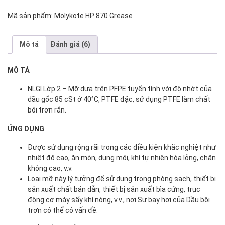
870
Mã sản phẩm:
Molykote HP 870 Grease
GREASE
số
lượng
Mô tả
Đánh giá (6)
MÔ TẢ
NLGI Lớp 2 – Mỡ dựa trên PFPE tuyến tính với độ nhớt của
dầu gốc 85 cSt ở 40°C, PTFE đặc, sử dụng PTFE làm chất
bôi trơn rắn.
ỨNG DỤNG
Được sử dụng rộng rãi trong các điều kiện khắc nghiệt như
nhiệt độ cao, ăn mòn, dung môi, khí tự nhiên hóa lỏng, chân
không cao, v.v.
Loại mỡ này lý tưởng để sử dụng trong phòng sạch, thiết bị
sản xuất chất bán dẫn, thiết bị sản xuất bìa cứng, trục
động cơ máy sấy khí nóng, v.v., nơi Sự bay hơi của Dầu bôi
trơn có thể có vấn đề.