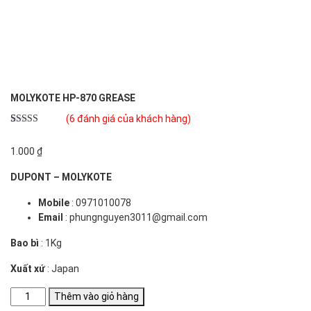
MOLYKOTE HP-870 GREASE
(
6
đánh giá của khách hàng)
5.00
6
trên 5
dựa trên
1.000
₫
đánh giá
DUPONT – MOLYKOTE
Mobile
: 0971010078
Email
: phungnguyen3011@gmail.com
Bao bì
: 1Kg
Xuất xứ
: Japan
MOLYKOTE
Thêm vào giỏ hàng
HP-