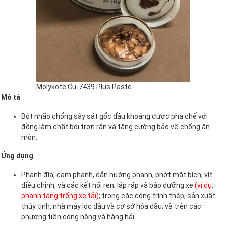
Molykote Cu-7439 Plus Paste
Mô tả
Bột nhão chống sây sát gốc dầu khoáng được pha chế với
đồng làm chất bôi trơn rắn và tăng cường bảo vệ chống ăn
mòn.
Ứng dụng
Phanh đĩa, cam phanh, dẫn hướng phanh, phớt mặt bích, vít
điều chỉnh, và các kết nối ren; lắp ráp và bảo dưỡng xe
(ví dụ:
phanh tang trống xe tải)
; trong các công trình thép, sản xuất
thủy tinh, nhà máy lọc dầu và cơ sở hóa dầu; và trên các
phương tiện công nông và hàng hải.