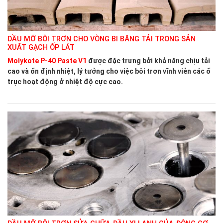
DẦU MỠ BÔI TRƠN CHO VÒNG BI BĂNG TẢI TRONG SẢN
XUẤT GẠCH ỐP LÁT
Molykote P-40 Paste V1
được đặc trưng bởi khả năng chịu tải
cao và ổn định nhiệt, lý tưởng cho việc bôi trơn vĩnh viễn các ổ
trục hoạt động ở nhiệt độ cực cao.