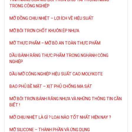
TRONG CÔNG NGHIỆP
MỠ ĐỒNG CHỊU NHIỆT – LỢI ÍCH VỀ HIỆU SUẤT
MỠ BÔI TRƠN CHỐT KHUÔN ÉP NHỰA
MỠ THỰC PHẨM – MỠ BÒ AN TOÀN THỰC PHẨM
DẦU BÁNH RĂNG THỰC PHẨM TRONG NGHÀNH CÔNG
NGHIỆP
DẦU MỠ CÔNG NGHIỆP HIỆU SUẤT CAO MOLYKOTE
BAO PHỦ BỀ MẶT – XỊT PHỦ CHỐNG MA SÁT
MỠ BÔI TRƠN BÁNH RĂNG NHỰA VÀ NHỮNG THÔNG TIN CẦN
BIẾT !
MỠ CHỊU NHIỆT LÀ GÌ ? LOẠI NÀO TỐT NHẤT HIỆN NAY ?
MỠ SILICONE – THÀNH PHẦN VÀ ỨNG DỤNG