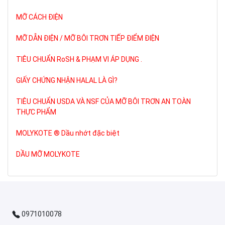
MỠ CÁCH ĐIỆN
MỠ DẪN ĐIỆN / MỠ BÔI TRƠN TIẾP ĐIỂM ĐIỆN
TIÊU CHUẨN RoSH & PHẠM VI ÁP DỤNG .
GIẤY CHỨNG NHẬN HALAL LÀ GÌ?
TIÊU CHUẨN USDA VÀ NSF CỦA MỠ BÔI TRƠN AN TOÀN
THỰC PHẨM
MOLYKOTE ® Dầu nhớt đặc biệt
DẦU MỠ MOLYKOTE
0971010078