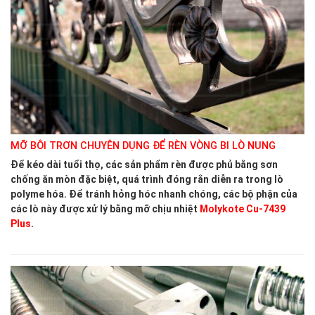
MỠ BÔI TRƠN CHUYÊN DỤNG ĐỂ RÈN VÒNG BI LÒ NUNG
Để kéo dài tuổi thọ, các sản phẩm rèn được phủ bằng sơn
chống ăn mòn đặc biệt, quá trình đóng rắn diễn ra trong lò
polyme hóa. Để tránh hỏng hóc nhanh chóng, các bộ phận của
các lò này được xử lý bằng mỡ chịu nhiệt
Molykote Cu-7439
Plus
.