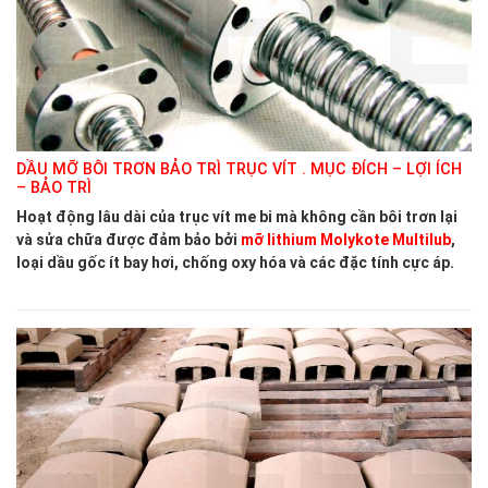
DẦU MỠ BÔI TRƠN BẢO TRÌ TRỤC VÍT . MỤC ĐÍCH – LỢI ÍCH
– BẢO TRÌ
Hoạt động lâu dài của trục vít me bi mà không cần bôi trơn lại
và sửa chữa được đảm bảo bởi
mỡ lithium Molykote Multilub
,
loại dầu gốc ít bay hơi, chống oxy hóa và các đặc tính cực áp.