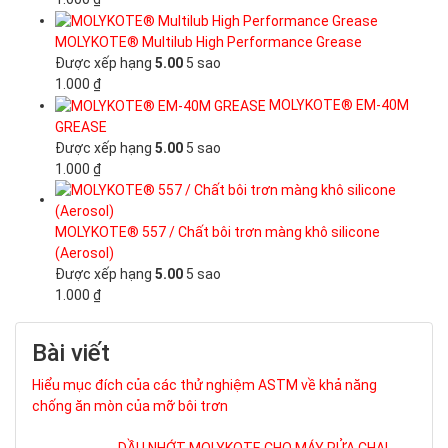
MOLYKOTE® Multilub High Performance Grease
Được xếp hạng
5.00
5 sao
1.000
₫
MOLYKOTE® EM-40M
GREASE
Được xếp hạng
5.00
5 sao
1.000
₫
MOLYKOTE® 557 / Chất bôi trơn màng khô silicone
(Aerosol)
Được xếp hạng
5.00
5 sao
1.000
₫
Bài viết
Hiểu mục đích của các thử nghiệm ASTM về khả năng
chống ăn mòn của mỡ bôi trơn
DẦU NHỚT MOLYKOTE CHO MÁY RỬA CHAI