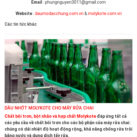
Email
: phungnguyen3011@gmail.com
Website
:
daumodacchung.com.vn
&
molykote.com.vn
Các tin tức khác
DẦU NHỚT MOLYKOTE CHO MÁY RỬA CHAI
Chất bôi trơn, bột nhão và hợp chất Molykote
đáp ứng tất cả
các yêu cầu về chất bôi trơn cho các bộ phận của máy rửa chai:
chúng có dải nhiệt độ hoạt động rộng, khả năng chống rửa trôi
bằng nước và dung dịch tẩy rửa.