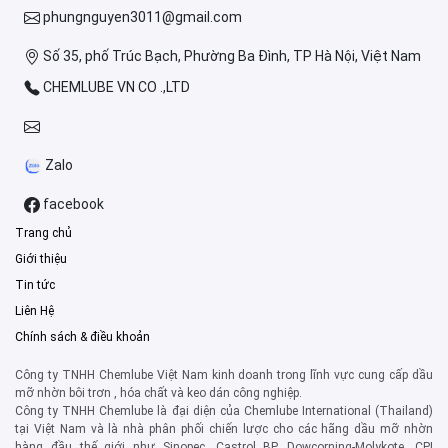
phungnguyen3011@gmail.com
Số 35, phố Trúc Bạch, Phường Ba Đình, TP Hà Nội, Việt Nam
CHEMLUBE VN CO .,LTD
Zalo
facebook
Trang chủ
Giới thiệu
Tin tức
Liên Hệ
Chính sách & điều khoản
Công ty TNHH Chemlube Việt Nam kinh doanh trong lĩnh vực cung cấp dầu
mỡ nhờn bôi trơn , hóa chất và keo dán công nghiệp.
Công ty TNHH Chemlube là đại diện của Chemlube International (Thailand)
tại Việt Nam và là nhà phân phối chiến lược cho các hãng dầu mỡ nhờn
hàng đầu thế giới như Sinopec, Castrol BP, Dowcorning-Molykote, CPI