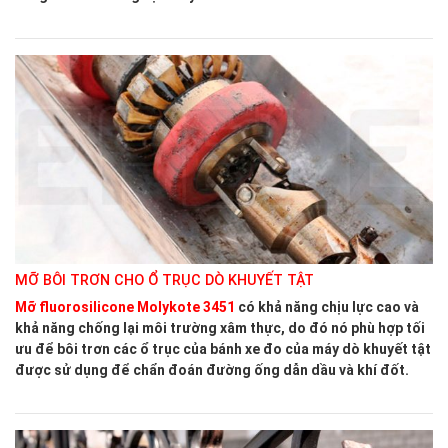
MỠ BÔI TRƠN CHO Ổ TRỤC DÒ KHUYẾT TẬT
Mỡ fluorosilicone Molykote 3451
có khả năng chịu lực cao và
khả năng chống lại môi trường xâm thực, do đó nó phù hợp tối
ưu để bôi trơn các ổ trục của bánh xe đo của máy dò khuyết tật
được sử dụng để chẩn đoán đường ống dẫn dầu và khí đốt.