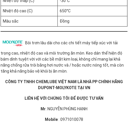
Nhiệt độ thấp (C)
-30°C
Nhiệt độ cao (C)
650°C
Màu sắc
Đồng
Bôi trơn lâu dài cho các chi tiết máy tiếp xúc với tải
trọng cao, nhiệt độ cao và môi trường ăn mòn. Keo dán thể hiện độ
bám dính tuyệt vời với các bề mặt kim loại, không chỉ mang lại khả
năng chống rửa trôi bằng hơi nước và / hoặc nước nóng tốt, mà còn
tăng khả năng bảo vệ khỏi bị ăn mòn.
CÔNG TY TNHH CHEMLUBE VIỆT NAM LÀ NHÀ PP CHÍNH HÃNG
DUPONT-MOLYKOTE TẠI VN
LIÊN HỆ VỚI CHÚNG TÔI ĐỂ ĐƯỢC TƯ VẤN
Mr
. NGUYỄN PHÙNG HẠNH
Mobile
: 0971010078