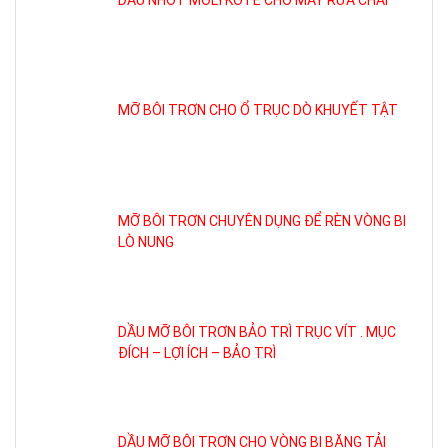
MỠ BÔI TRƠN CHO Ổ TRỤC DÒ KHUYẾT TẬT
MỠ BÔI TRƠN CHUYÊN DỤNG ĐỂ RÈN VÒNG BI
LÒ NUNG
DẦU MỠ BÔI TRƠN BẢO TRÌ TRỤC VÍT . MỤC
ĐÍCH – LỢI ÍCH – BẢO TRÌ
DẦU MỠ BÔI TRƠN CHO VÒNG BI BĂNG TẢI