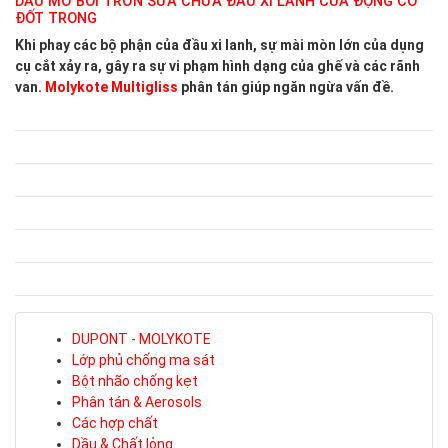
DẦU MỠ BÔI TRƠN SỬA CHỮA ĐẦU XI LANH CỦA ĐỘNG CƠ
ĐỐT TRONG
Khi phay các bộ phận của đầu xi lanh, sự mài mòn lớn của dụng
cụ cắt xảy ra, gây ra sự vi phạm hình dạng của ghế và các rãnh
van.
Molykote Multigliss
phân tán giúp ngăn ngừa vấn đề.
DUPONT - MOLYKOTE
Lớp phủ chống ma sát
Bột nhão chống kẹt
Phân tán & Aerosols
Các hợp chất
Dầu & Chất lỏng