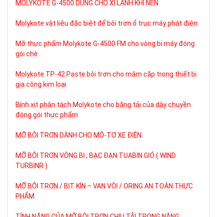
MOLYKOTE G-4500 DÙNG CHO XI LANH KHÍ NÉN
Molykote vật liệu đặc biệt để bôi trơn ổ trục máy phát điện
Mỡ thực phẩm Molykote G-4500 FM cho vòng bi máy đóng
gói chè
Molykote TP-42 Paste bôi trơn cho mâm cặp trong thiết bị
gia công kim loại
Bình xịt phân tách Molykote cho băng tải của dây chuyền
đóng gói thực phẩm
MỠ BÔI TRƠN DÀNH CHO MÔ-TƠ XE ĐIỆN
MỠ BÔI TRƠN VÒNG BI , BẠC ĐẠN TUABIN GIÓ ( WIND
TURBINR )
MỠ BÔI TRƠN / BỊT KÍN – VAN VÒI / ORING AN TOÀN THỰC
PHẨM
TÍNH NĂNG CỦA MỠ BÔI TRƠN CHỊU TẢI TRỌNG NẶNG