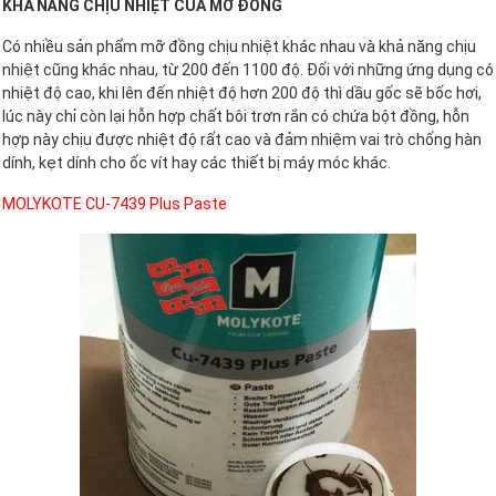
KHẢ NĂNG CHỊU NHIỆT CỦA MỠ ĐỒNG
Có nhiều sản phẩm mỡ đồng chịu nhiệt khác nhau và khả năng chịu
nhiệt cũng khác nhau, từ 200 đến 1100 độ. Đối với những ứng dụng có
nhiệt độ cao, khi lên đến nhiệt độ hơn 200 độ thì dầu gốc sẽ bốc hơi,
lúc này chỉ còn lại hỗn hợp chất bôi trơn rắn có chứa bột đồng, hỗn
hợp này chịu được nhiệt độ rất cao và đảm nhiệm vai trò chống hàn
dính, kẹt dính cho ốc vít hay các thiết bị máy móc khác.
MOLYKOTE CU-7439 Plus Paste