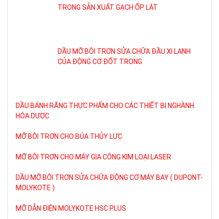
TRONG SẢN XUẤT GẠCH ỐP LÁT
DẦU MỠ BÔI TRƠN SỬA CHỮA ĐẦU XI LANH
CỦA ĐỘNG CƠ ĐỐT TRONG
DẦU BÁNH RĂNG THỰC PHẨM CHO CÁC THIẾT BỊ NGHÀNH
HÓA DƯỢC
MỠ BÔI TRƠN CHO BÚA THỦY LỰC
MỠ BÔI TRƠN CHO MÁY GIA CÔNG KIM LOẠI LASER
DẦU MỠ BÔI TRƠN SỬA CHỮA ĐỘNG CƠ MÁY BAY ( DUPONT-
MOLYKOTE )
MỠ DẪN ĐIỆN MOLYKOTE HSC PLUS