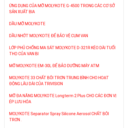
ỨNG DỤNG CỦA MỠ MOLYKOTE G-4500 TRONG CÁC CƠ SỞ
SẢN XUẤT BIA
DẦU MỠ MOLYKOTE
DẦU NHỚT MOLYKOTE ĐỂ BẢO VỆ CỤM VAN
LỚP PHỦ CHỐNG MA SÁT MOLYKOTE D-321R KÉO DÀI TUỔI
THỌ CỦA VAN BI
MỠ MOLYKOTE EM-30L ĐỂ BẢO DƯỠNG MÁY ATM
MOLYKOTE 33 CHẤT BÔI TRƠN TRUNG BÌNH CHO HOẠT
ĐỘNG LÂU DÀI CỦA TRIVISION
MỠ ĐA NĂNG MOLYKOTE Longterm 2 Plus CHO CÁC ĐƠN VỊ
ÉP LƯU HÓA
MOLYKOTE Separator Spray Silicone Aerosol CHẤT BÔI
TRƠN .