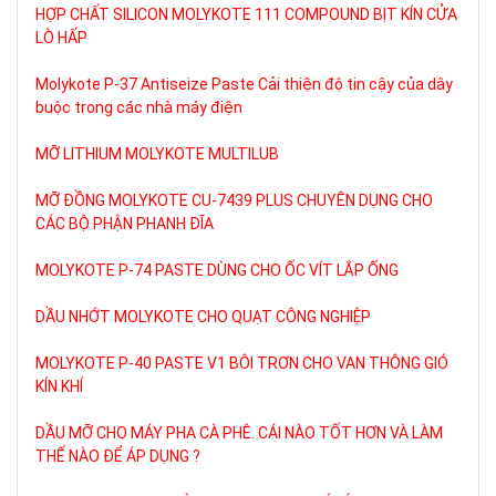
HỢP CHẤT SILICON MOLYKOTE 111 COMPOUND BỊT KÍN CỬA
LÒ HẤP
Molykote P-37 Antiseize Paste Cải thiện độ tin cậy của dây
buộc trong các nhà máy điện
MỠ LITHIUM MOLYKOTE MULTILUB
MỠ ĐỒNG MOLYKOTE CU-7439 PLUS CHUYÊN DỤNG CHO
CÁC BỘ PHẬN PHANH ĐĨA
MOLYKOTE P-74 PASTE DÙNG CHO ỐC VÍT LẮP ỐNG
DẦU NHỚT MOLYKOTE CHO QUẠT CÔNG NGHIỆP
MOLYKOTE P-40 PASTE V1 BÔI TRƠN CHO VAN THÔNG GIÓ
KÍN KHÍ
DẦU MỠ CHO MÁY PHA CÀ PHÊ. CÁI NÀO TỐT HƠN VÀ LÀM
THẾ NÀO ĐỂ ÁP DỤNG ?