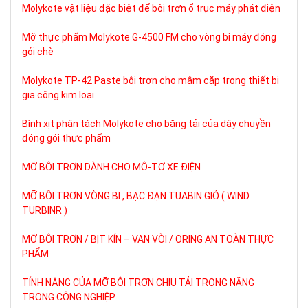
Molykote vật liệu đặc biệt để bôi trơn ổ trục máy phát điện
Mỡ thực phẩm Molykote G-4500 FM cho vòng bi máy đóng
gói chè
Molykote TP-42 Paste bôi trơn cho mâm cặp trong thiết bị
gia công kim loại
Bình xịt phân tách Molykote cho băng tải của dây chuyền
đóng gói thực phẩm
MỠ BÔI TRƠN DÀNH CHO MÔ-TƠ XE ĐIỆN
MỠ BÔI TRƠN VÒNG BI , BẠC ĐẠN TUABIN GIÓ ( WIND
TURBINR )
MỠ BÔI TRƠN / BỊT KÍN – VAN VÒI / ORING AN TOÀN THỰC
PHẨM
TÍNH NĂNG CỦA MỠ BÔI TRƠN CHỊU TẢI TRỌNG NẶNG
TRONG CÔNG NGHIỆP