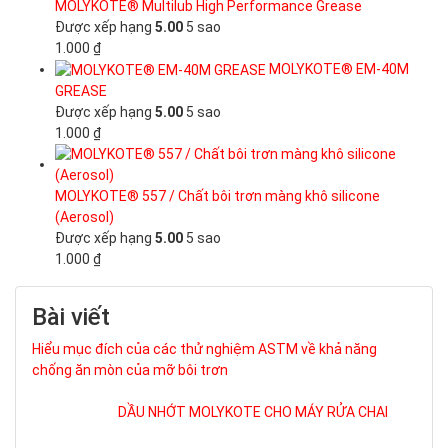
MOLYKOTE® Multilub High Performance Grease
Được xếp hạng
5.00
5 sao
1.000
₫
MOLYKOTE® EM-40M
GREASE
Được xếp hạng
5.00
5 sao
1.000
₫
MOLYKOTE® 557 / Chất bôi trơn màng khô silicone
(Aerosol)
Được xếp hạng
5.00
5 sao
1.000
₫
Bài viết
Hiểu mục đích của các thử nghiệm ASTM về khả năng
chống ăn mòn của mỡ bôi trơn
DẦU NHỚT MOLYKOTE CHO MÁY RỬA CHAI