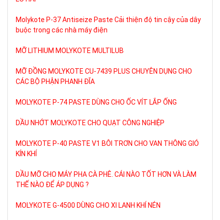
Molykote P-37 Antiseize Paste Cải thiện độ tin cậy của dây
buộc trong các nhà máy điện
MỠ LITHIUM MOLYKOTE MULTILUB
MỠ ĐỒNG MOLYKOTE CU-7439 PLUS CHUYÊN DỤNG CHO
CÁC BỘ PHẬN PHANH ĐĨA
MOLYKOTE P-74 PASTE DÙNG CHO ỐC VÍT LẮP ỐNG
DẦU NHỚT MOLYKOTE CHO QUẠT CÔNG NGHIỆP
MOLYKOTE P-40 PASTE V1 BÔI TRƠN CHO VAN THÔNG GIÓ
KÍN KHÍ
DẦU MỠ CHO MÁY PHA CÀ PHÊ. CÁI NÀO TỐT HƠN VÀ LÀM
THẾ NÀO ĐỂ ÁP DỤNG ?
MOLYKOTE G-4500 DÙNG CHO XI LANH KHÍ NÉN