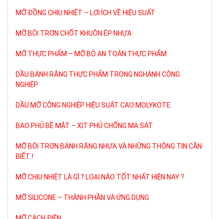
MỠ ĐỒNG CHỊU NHIỆT – LỢI ÍCH VỀ HIỆU SUẤT
MỠ BÔI TRƠN CHỐT KHUÔN ÉP NHỰA
MỠ THỰC PHẨM – MỠ BÒ AN TOÀN THỰC PHẨM
DẦU BÁNH RĂNG THỰC PHẨM TRONG NGHÀNH CÔNG
NGHIỆP
DẦU MỠ CÔNG NGHIỆP HIỆU SUẤT CAO MOLYKOTE
BAO PHỦ BỀ MẶT – XỊT PHỦ CHỐNG MA SÁT
MỠ BÔI TRƠN BÁNH RĂNG NHỰA VÀ NHỮNG THÔNG TIN CẦN
BIẾT !
MỠ CHỊU NHIỆT LÀ GÌ ? LOẠI NÀO TỐT NHẤT HIỆN NAY ?
MỠ SILICONE – THÀNH PHẦN VÀ ỨNG DỤNG
MỠ CÁCH ĐIỆN