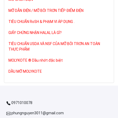
MỠ DẪN ĐIỆN / MỠ BÔI TRƠN TIẾP ĐIỂM ĐIỆN
TIÊU CHUẨN RoSH & PHẠM VI ÁP DỤNG .
GIẤY CHỨNG NHẬN HALAL LÀ GÌ?
TIÊU CHUẨN USDA VÀ NSF CỦA MỠ BÔI TRƠN AN TOÀN
THỰC PHẨM
MOLYKOTE ® Dầu nhớt đặc biệt
DẦU MỠ MOLYKOTE
0971010078
phungnguyen3011@gmail.com