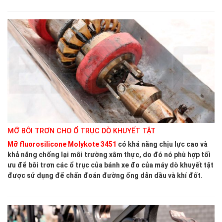
MỠ BÔI TRƠN CHO Ổ TRỤC DÒ KHUYẾT TẬT
Mỡ fluorosilicone Molykote 3451
có khả năng chịu lực cao và
khả năng chống lại môi trường xâm thực, do đó nó phù hợp tối
ưu để bôi trơn các ổ trục của bánh xe đo của máy dò khuyết tật
được sử dụng để chẩn đoán đường ống dẫn dầu và khí đốt.