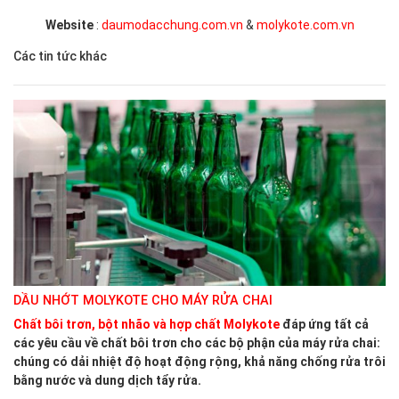
Website
:
daumodacchung.com.vn
&
molykote.com.vn
Các tin tức khác
DẦU NHỚT MOLYKOTE CHO MÁY RỬA CHAI
Chất bôi trơn, bột nhão và hợp chất Molykote
đáp ứng tất cả
các yêu cầu về chất bôi trơn cho các bộ phận của máy rửa chai:
chúng có dải nhiệt độ hoạt động rộng, khả năng chống rửa trôi
bằng nước và dung dịch tẩy rửa.