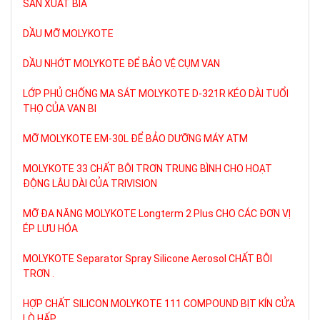
SẢN XUẤT BIA
DẦU MỠ MOLYKOTE
DẦU NHỚT MOLYKOTE ĐỂ BẢO VỆ CỤM VAN
LỚP PHỦ CHỐNG MA SÁT MOLYKOTE D-321R KÉO DÀI TUỔI
THỌ CỦA VAN BI
MỠ MOLYKOTE EM-30L ĐỂ BẢO DƯỠNG MÁY ATM
MOLYKOTE 33 CHẤT BÔI TRƠN TRUNG BÌNH CHO HOẠT
ĐỘNG LÂU DÀI CỦA TRIVISION
MỠ ĐA NĂNG MOLYKOTE Longterm 2 Plus CHO CÁC ĐƠN VỊ
ÉP LƯU HÓA
MOLYKOTE Separator Spray Silicone Aerosol CHẤT BÔI
TRƠN .
HỢP CHẤT SILICON MOLYKOTE 111 COMPOUND BỊT KÍN CỬA
LÒ HẤP