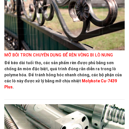
MỠ BÔI TRƠN CHUYÊN DỤNG ĐỂ RÈN VÒNG BI LÒ NUNG
Để kéo dài tuổi thọ, các sản phẩm rèn được phủ bằng sơn
chống ăn mòn đặc biệt, quá trình đóng rắn diễn ra trong lò
polyme hóa. Để tránh hỏng hóc nhanh chóng, các bộ phận của
các lò này được xử lý bằng mỡ chịu nhiệt
Molykote Cu-7439
Plus
.