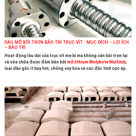
DẦU MỠ BÔI TRƠN BẢO TRÌ TRỤC VÍT . MỤC ĐÍCH – LỢI ÍCH
– BẢO TRÌ
Hoạt động lâu dài của trục vít me bi mà không cần bôi trơn lại
và sửa chữa được đảm bảo bởi
mỡ lithium Molykote Multilub
,
loại dầu gốc ít bay hơi, chống oxy hóa và các đặc tính cực áp.