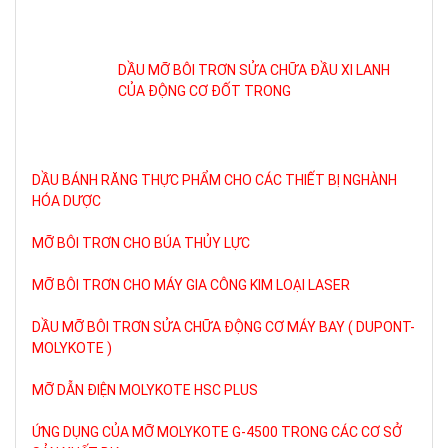
DẦU MỠ BÔI TRƠN SỬA CHỮA ĐẦU XI LANH
CỦA ĐỘNG CƠ ĐỐT TRONG
DẦU BÁNH RĂNG THỰC PHẨM CHO CÁC THIẾT BỊ NGHÀNH
HÓA DƯỢC
MỠ BÔI TRƠN CHO BÚA THỦY LỰC
MỠ BÔI TRƠN CHO MÁY GIA CÔNG KIM LOẠI LASER
DẦU MỠ BÔI TRƠN SỬA CHỮA ĐỘNG CƠ MÁY BAY ( DUPONT-
MOLYKOTE )
MỠ DẪN ĐIỆN MOLYKOTE HSC PLUS
ỨNG DỤNG CỦA MỠ MOLYKOTE G-4500 TRONG CÁC CƠ SỞ