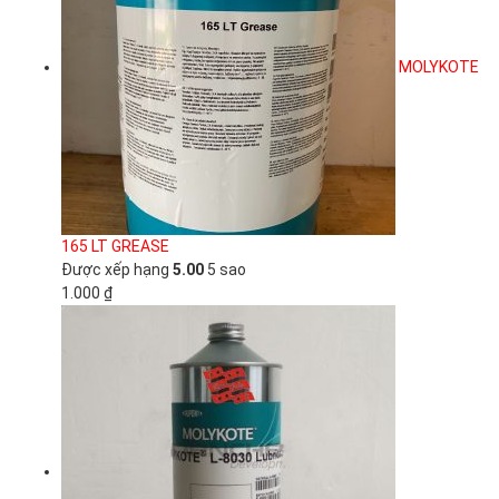
MOLYKOTE
165 LT GREASE
Được xếp hạng
5.00
5 sao
1.000
₫