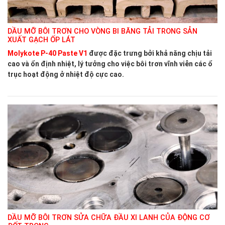
DẦU MỠ BÔI TRƠN CHO VÒNG BI BĂNG TẢI TRONG SẢN
XUẤT GẠCH ỐP LÁT
Molykote P-40 Paste V1
được đặc trưng bởi khả năng chịu tải
cao và ổn định nhiệt, lý tưởng cho việc bôi trơn vĩnh viễn các ổ
trục hoạt động ở nhiệt độ cực cao.
DẦU MỠ BÔI TRƠN SỬA CHỮA ĐẦU XI LANH CỦA ĐỘNG CƠ