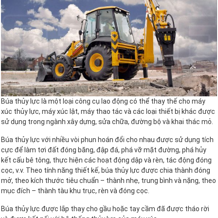
Búa thủy lực là một loại công cụ lao động có thể thay thế cho máy
xúc thủy lực, máy xúc lật, máy thao tác và các loại thiết bị khác được
sử dụng trong ngành xây dựng, sửa chữa, đường bộ và khai thác mỏ.
Búa thủy lực với nhiều vòi phun hoán đổi cho nhau được sử dụng tích
cực để làm tơi đất đóng băng, đập đá, phá vỡ mặt đường, phá hủy
kết cấu bê tông, thực hiện các hoạt động dập và rèn, tác động đóng
cọc, v.v. Theo tính năng thiết kế, búa thủy lực được chia thành đóng
mở, theo kích thước tiêu chuẩn – thành nhẹ, trung bình và nặng, theo
mục đích – thành tàu khu trục, rèn và đóng cọc.
Búa thủy lực được lắp thay cho gầu hoặc tay cầm đã được tháo rời