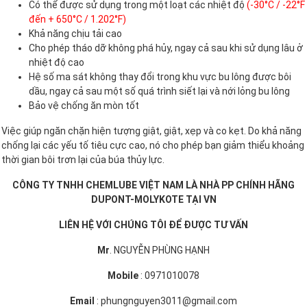
Có thể được sử dụng trong một loạt các nhiệt độ
(-30°C / -22°F
đến + 650°C / 1.202°F)
Khả năng chịu tải cao
Cho phép tháo dỡ không phá hủy, ngay cả sau khi sử dụng lâu ở
nhiệt độ cao
Hệ số ma sát không thay đổi trong khu vực bu lông được bôi
dầu, ngay cả sau một số quá trình siết lại và nới lỏng bu lông
Bảo vệ chống ăn mòn tốt
Việc giúp ngăn chặn hiện tượng giật, giật, xẹp và co kẹt. Do khả năng
chống lại các yếu tố tiêu cực cao, nó cho phép bạn giảm thiểu khoảng
thời gian bôi trơn lại của búa thủy lực.
CÔNG TY TNHH CHEMLUBE VIỆT NAM LÀ NHÀ PP CHÍNH HÃNG
DUPONT-MOLYKOTE TẠI VN
LIÊN HỆ VỚI CHÚNG TÔI ĐỂ ĐƯỢC TƯ VẤN
Mr
. NGUYỄN PHÙNG HẠNH
Mobile
: 0971010078
Email
: phungnguyen3011@gmail.com