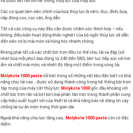
và được kết nối với hệ thống thủy lực của máy xúc.
Các cơ quan làm việc chính của búa thủy lực là nêm, đục, đỉnh, búa,
nắp đóng cọc, cọc ván, ống dẫn.
Tất cả các công cụ này đều cần được chăm sóc thích hợp – nếu
không, điều kiện hoạt động khắc nghiệt của bộ ngắt thủy lực sẽ dẫn
đến việc nó bị mài mòn và hỏng hóc nhanh chóng.
Không phải tất cả các chất bôi trơn đều có thể chịu tải va đập (số
nhát búa mỗi phút dao động từ 240 đến 580), liên tục tiếp xúc với hơi
ẩm và chất mài mòn, và nhiệt độ tăng một điểm trong vùng tải.
Molykote 1000 paste
nổi bật trong số những vật liệu đặc biệt có khả
năng chịu tải cao , được sử dụng thành công trong hệ thống bôi trơn
tập trung của máy cắt thủy lực.
Molykote 1000
gốc dầu khoáng với
chất bôi trơn rắn và bột kim loại phân tán mịn trong thành phần cung
cấp hiệu suất tuyệt vời của thiết bị và khả năng bảo vệ đáng tin cậy
chống lại sự ăn mòn trong thời gian dài.
Ngoài khả năng chịu lực tăng cao,
Molykote 1000 paste
còn có đặc
điểm: