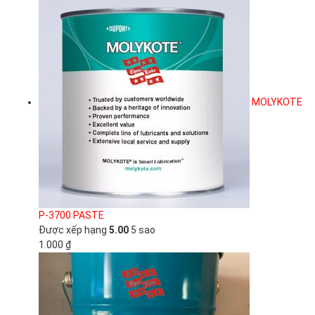
MOLYKOTE
P-3700 PASTE
Được xếp hạng
5.00
5 sao
1.000
₫