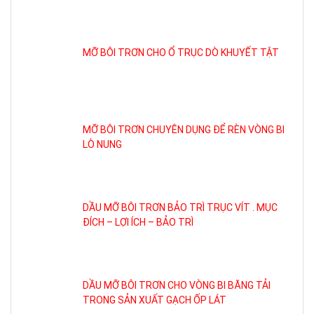
MỠ BÔI TRƠN CHO Ổ TRỤC DÒ KHUYẾT TẬT
MỠ BÔI TRƠN CHUYÊN DỤNG ĐỂ RÈN VÒNG BI
LÒ NUNG
DẦU MỠ BÔI TRƠN BẢO TRÌ TRỤC VÍT . MỤC
ĐÍCH – LỢI ÍCH – BẢO TRÌ
DẦU MỠ BÔI TRƠN CHO VÒNG BI BĂNG TẢI
TRONG SẢN XUẤT GẠCH ỐP LÁT