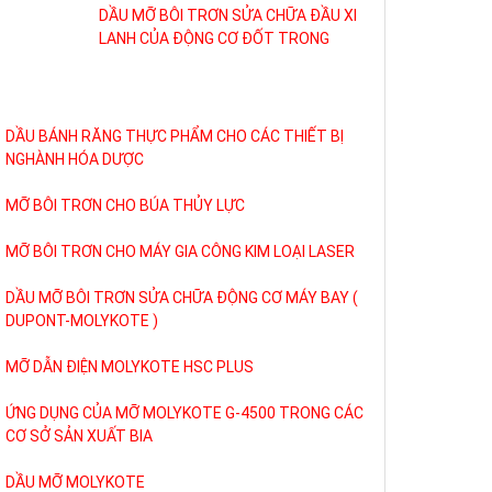
ỨNG DỤNG CỦA MỠ MOLYKOTE G-4500 TRONG CÁC
CƠ SỞ SẢN XUẤT BIA
DẦU MỠ MOLYKOTE
DẦU NHỚT MOLYKOTE ĐỂ BẢO VỆ CỤM VAN
LỚP PHỦ CHỐNG MA SÁT MOLYKOTE D-321R KÉO
DÀI TUỔI THỌ CỦA VAN BI
MỠ MOLYKOTE EM-30L ĐỂ BẢO DƯỠNG MÁY ATM
MOLYKOTE 33 CHẤT BÔI TRƠN TRUNG BÌNH CHO
HOẠT ĐỘNG LÂU DÀI CỦA TRIVISION
MỠ ĐA NĂNG MOLYKOTE Longterm 2 Plus CHO CÁC
ĐƠN VỊ ÉP LƯU HÓA
MOLYKOTE Separator Spray Silicone Aerosol CHẤT
BÔI TRƠN .