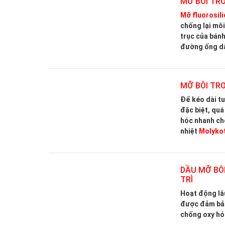
TRÌ
Hoạt động lâu
được đảm bả
chống oxy hóa
DẦU MỠ BÔ
GẠCH ỐP L
Molykote P-4
định nhiệt, l
nhiệt độ cực 
DẦU MỠ BÔ
TRONG
Khi phay các 
ra, gây ra sự
Multigliss
phâ