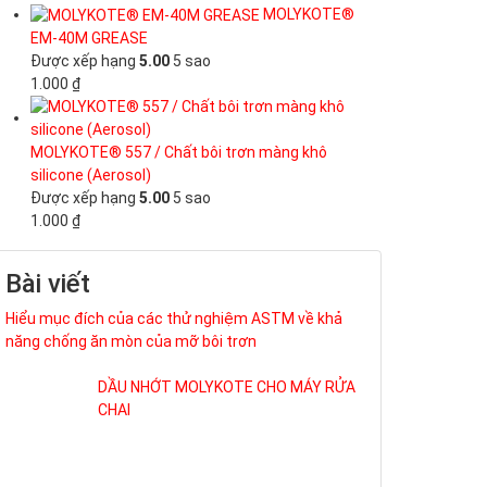
DẦU NHỚT MOLYKOTE CHO MÁY RỬA
CHAI
MỠ BÔI TRƠN CHO Ổ TRỤC DÒ
KHUYẾT TẬT
MỠ BÔI TRƠN CHUYÊN DỤNG ĐỂ RÈN
VÒNG BI LÒ NUNG
DẦU MỠ BÔI TRƠN BẢO TRÌ TRỤC VÍT
. MỤC ĐÍCH – LỢI ÍCH – BẢO TRÌ