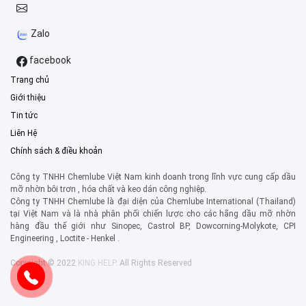
Zalo
facebook
Trang chủ
Giới thiệu
Tin tức
Liên Hệ
Chính sách & điều khoản
Công ty TNHH Chemlube Việt Nam kinh doanh trong lĩnh vực cung cấp dầu
mỡ nhờn bôi trơn , hóa chất và keo dán công nghiệp.
Công ty TNHH Chemlube là đại diện của Chemlube International (Thailand)
tại Việt Nam và là nhà phân phối chiến lược cho các hãng dầu mỡ nhờn
hàng đầu thế giới như Sinopec, Castrol BP, Dowcorning-Molykote, CPI
Engineering , Loctite - Henkel .
Copyright © 2022
KING HELP
. All Rights Reserved