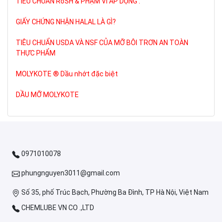
TIÊU CHUẨN RoSH & PHẠM VI ÁP DỤNG .
GIẤY CHỨNG NHẬN HALAL LÀ GÌ?
TIÊU CHUẨN USDA VÀ NSF CỦA MỠ BÔI TRƠN AN TOÀN
THỰC PHẨM
MOLYKOTE ® Dầu nhớt đặc biệt
DẦU MỠ MOLYKOTE
0971010078
phungnguyen3011@gmail.com
Số 35, phố Trúc Bạch, Phường Ba Đình, TP Hà Nội, Việt Nam
CHEMLUBE VN CO .,LTD