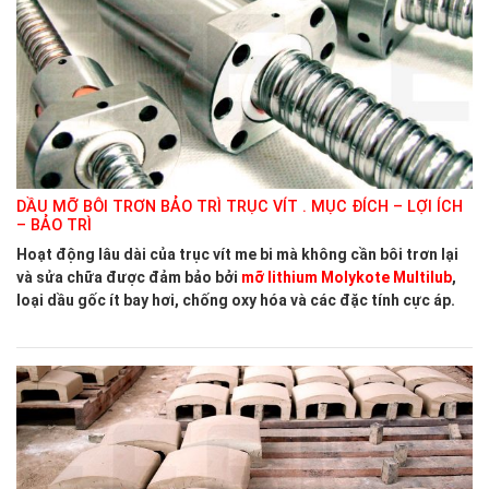
DẦU MỠ BÔI TRƠN BẢO TRÌ TRỤC VÍT . MỤC ĐÍCH – LỢI ÍCH
– BẢO TRÌ
Hoạt động lâu dài của trục vít me bi mà không cần bôi trơn lại
và sửa chữa được đảm bảo bởi
mỡ lithium Molykote Multilub
,
loại dầu gốc ít bay hơi, chống oxy hóa và các đặc tính cực áp.