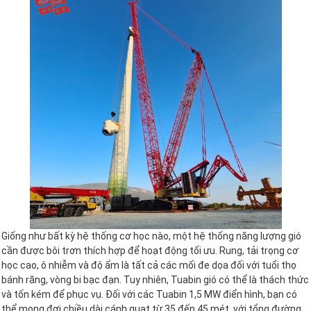
Giống như bất kỳ hệ thống cơ học nào, một hệ thống năng lượng gió
cần được bôi trơn thích hợp để hoạt động tối ưu. Rung, tải trọng cơ
học cao, ô nhiễm và độ ẩm là tất cả các mối đe dọa đối với tuổi thọ
bánh răng, vòng bi bạc đạn. Tuy nhiên, Tuabin gió có thể là thách thức
và tốn kém để phục vụ. Đối với các Tuabin 1,5 MW điển hình, bạn có
thể mong đợi chiều dài cánh quạt từ 35 đến 45 mét, với tổng đường