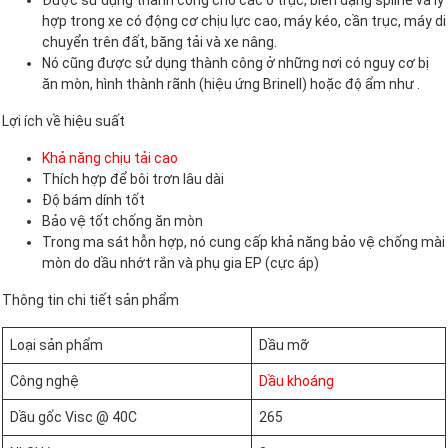
Được sử dụng thành công cho các ổ trục, biên dạng spline và ly
hợp trong xe có động cơ chịu lực cao, máy kéo, cần trục, máy di
chuyển trên đất, băng tải và xe nâng.
Nó cũng được sử dụng thành công ở những nơi có nguy cơ bị
ăn mòn, hình thành rãnh (hiệu ứng Brinell) hoặc độ ẩm như .
Lợi ích về hiệu suất
Khả năng chịu tải cao
Thích hợp để bôi trơn lâu dài
Độ bám dính tốt
Bảo vệ tốt chống ăn mòn
Trong ma sát hỗn hợp, nó cung cấp khả năng bảo vệ chống mài
mòn do dầu nhớt rắn và phụ gia EP (cực áp)
Thông tin chi tiết sản phẩm
Loại sản phẩm
Dầu mỡ
Công nghệ
Dầu khoáng
Dầu gốc Visc @ 40C
265