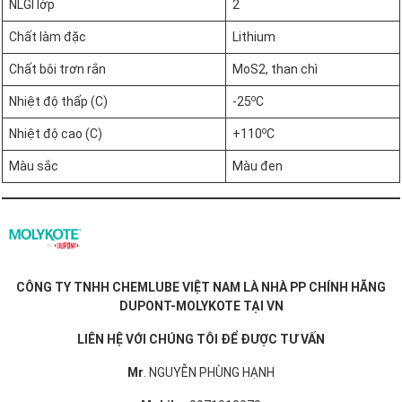
NLGI lớp
2
Chất làm đặc
Lithium
Chất bôi trơn rắn
MoS2, than chì
o
Nhiệt độ thấp (C)
-25
C
o
Nhiệt độ cao (C)
+110
C
Màu sắc
Màu đen
CÔNG TY TNHH CHEMLUBE VIỆT NAM LÀ NHÀ PP CHÍNH HÃNG
DUPONT-MOLYKOTE TẠI VN
LIÊN HỆ VỚI CHÚNG TÔI ĐỂ ĐƯỢC TƯ VẤN
Mr
. NGUYỄN PHÙNG HẠNH