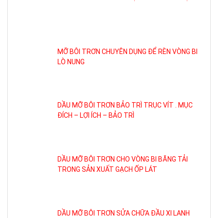
MỠ BÔI TRƠN CHUYÊN DỤNG ĐỂ RÈN VÒNG BI
LÒ NUNG
DẦU MỠ BÔI TRƠN BẢO TRÌ TRỤC VÍT . MỤC
ĐÍCH – LỢI ÍCH – BẢO TRÌ
DẦU MỠ BÔI TRƠN CHO VÒNG BI BĂNG TẢI
TRONG SẢN XUẤT GẠCH ỐP LÁT
DẦU MỠ BÔI TRƠN SỬA CHỮA ĐẦU XI LANH