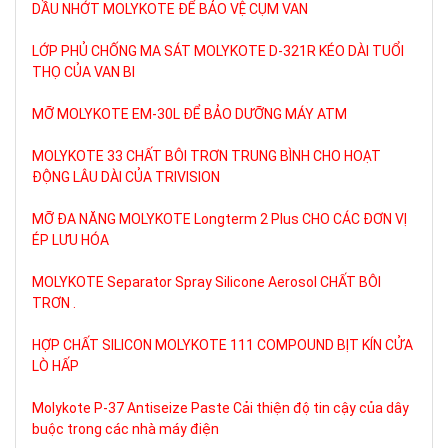
DẦU NHỚT MOLYKOTE ĐỂ BẢO VỆ CỤM VAN
LỚP PHỦ CHỐNG MA SÁT MOLYKOTE D-321R KÉO DÀI TUỔI
THỌ CỦA VAN BI
MỠ MOLYKOTE EM-30L ĐỂ BẢO DƯỠNG MÁY ATM
MOLYKOTE 33 CHẤT BÔI TRƠN TRUNG BÌNH CHO HOẠT
ĐỘNG LÂU DÀI CỦA TRIVISION
MỠ ĐA NĂNG MOLYKOTE Longterm 2 Plus CHO CÁC ĐƠN VỊ
ÉP LƯU HÓA
MOLYKOTE Separator Spray Silicone Aerosol CHẤT BÔI
TRƠN .
HỢP CHẤT SILICON MOLYKOTE 111 COMPOUND BỊT KÍN CỬA
LÒ HẤP
Molykote P-37 Antiseize Paste Cải thiện độ tin cậy của dây
buộc trong các nhà máy điện