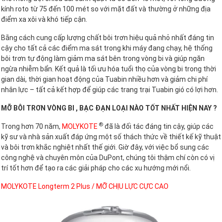
kính roto từ 75 đến 100 mét so với mặt đất và thường ở những địa
điểm xa xôi và khó tiếp cận.
Bằng cách cung cấp lượng chất bôi trơn hiệu quả nhỏ nhất đáng tin
cậy cho tất cả các điểm ma sát trong khi máy đang chạy, hệ thống
bôi trơn tự động làm giảm ma sát bên trong vòng bi và giúp ngăn
ngừa nhiễm bẩn. Kết quả là tối ưu hóa tuổi thọ của vòng bi trong thời
gian dài, thời gian hoạt động của Tuabin nhiều hơn và giảm chi phí
nhân lực – tất cả kết hợp để giúp các trang trại Tuabin gió có lợi hơn.
MỠ BÔI TRƠN VÒNG BI , BẠC ĐẠN LOẠI NÀO TỐT NHẤT HIỆN NAY ?
®
Trong hơn 70 năm,
MOLYKOTE
đã là đối tác đáng tin cậy, giúp các
kỹ sư và nhà sản xuất đáp ứng một số thách thức về thiết kế kỹ thuật
và bôi trơn khắc nghiệt nhất thế giới. Giờ đây, với việc bổ sung các
công nghệ và chuyên môn của DuPont, chúng tôi thậm chí còn có vị
trí tốt hơn để tạo ra các giải pháp cho các xu hướng mới nổi.
MOLYKOTE Longterm 2 Plus / MỠ CHỊU LỰC CỰC CAO