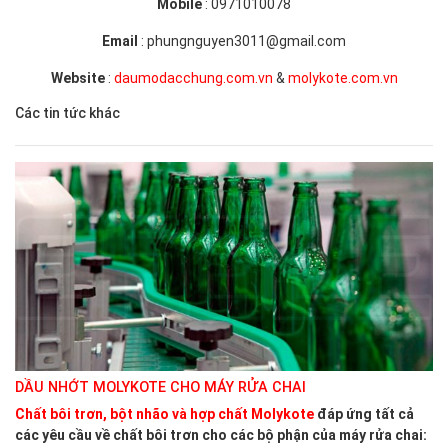
Mobile
: 0971010078
Email
: phungnguyen3011@gmail.com
Website
:
daumodacchung.com.vn
&
molykote.com.vn
Các tin tức khác
DẦU NHỚT MOLYKOTE CHO MÁY RỬA CHAI
Chất bôi trơn, bột nhão và hợp chất Molykote
đáp ứng tất cả
các yêu cầu về chất bôi trơn cho các bộ phận của máy rửa chai: