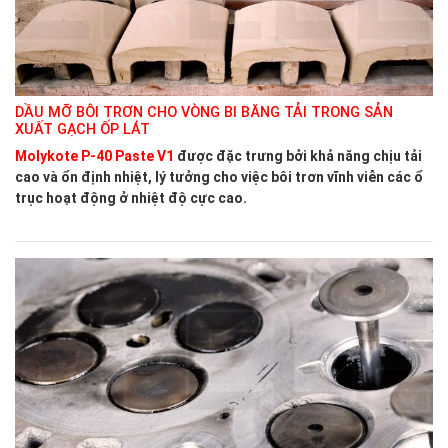
DẦU MỠ BÔI TRƠN CHO VÒNG BI BĂNG TẢI TRONG SẢN
XUẤT GẠCH ỐP LÁT
Molykote P-40 Paste V1
được đặc trưng bởi khả năng chịu tải
cao và ổn định nhiệt, lý tưởng cho việc bôi trơn vĩnh viễn các ổ
trục hoạt động ở nhiệt độ cực cao.