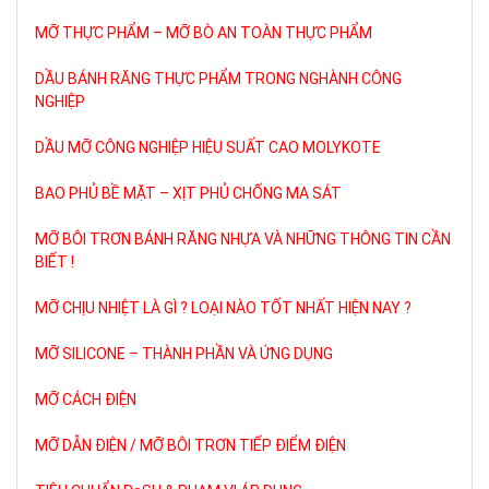
MỠ THỰC PHẨM – MỠ BÒ AN TOÀN THỰC PHẨM
DẦU BÁNH RĂNG THỰC PHẨM TRONG NGHÀNH CÔNG
NGHIỆP
DẦU MỠ CÔNG NGHIỆP HIỆU SUẤT CAO MOLYKOTE
BAO PHỦ BỀ MẶT – XỊT PHỦ CHỐNG MA SÁT
MỠ BÔI TRƠN BÁNH RĂNG NHỰA VÀ NHỮNG THÔNG TIN CẦN
BIẾT !
MỠ CHỊU NHIỆT LÀ GÌ ? LOẠI NÀO TỐT NHẤT HIỆN NAY ?
MỠ SILICONE – THÀNH PHẦN VÀ ỨNG DỤNG
MỠ CÁCH ĐIỆN
MỠ DẪN ĐIỆN / MỠ BÔI TRƠN TIẾP ĐIỂM ĐIỆN