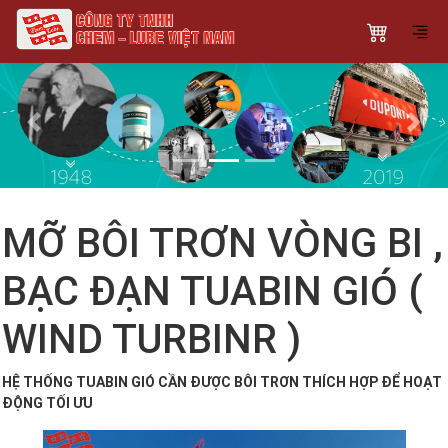
Previous
Next
MỠ BÔI TRƠN VÒNG BI ,
BẠC ĐẠN TUABIN GIÓ (
WIND TURBINR )
HỆ THỐNG TUABIN GIÓ CẦN ĐƯỢC BÔI TRƠN THÍCH HỢP ĐỂ HOẠT
ĐỘNG TỐI ƯU