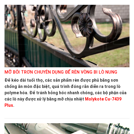
MỠ BÔI TRƠN CHUYÊN DỤNG ĐỂ RÈN VÒNG BI LÒ NUNG
Để kéo dài tuổi thọ, các sản phẩm rèn được phủ bằng sơn
chống ăn mòn đặc biệt, quá trình đóng rắn diễn ra trong lò
polyme hóa. Để tránh hỏng hóc nhanh chóng, các bộ phận của
các lò này được xử lý bằng mỡ chịu nhiệt
Molykote Cu-7439
Plus
.