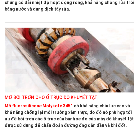
chúng có dải nhiệt độ hoạt động rộng, khả năng chống rửa trôi
bằng nước và dung dịch tẩy rửa.
MỠ BÔI TRƠN CHO Ổ TRỤC DÒ KHUYẾT TẬT
Mỡ fluorosilicone Molykote 3451
có khả năng chịu lực cao và
khả năng chống lại môi trường xâm thực, do đó nó phù hợp tối
ưu để bôi trơn các ổ trục của bánh xe đo của máy dò khuyết tật
được sử dụng để chẩn đoán đường ống dẫn dầu và khí đốt.