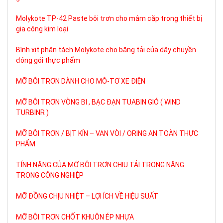
Molykote TP-42 Paste bôi trơn cho mâm cặp trong thiết bị
gia công kim loại
Bình xịt phân tách Molykote cho băng tải của dây chuyền
đóng gói thực phẩm
MỠ BÔI TRƠN DÀNH CHO MÔ-TƠ XE ĐIỆN
MỠ BÔI TRƠN VÒNG BI , BẠC ĐẠN TUABIN GIÓ ( WIND
TURBINR )
MỠ BÔI TRƠN / BỊT KÍN – VAN VÒI / ORING AN TOÀN THỰC
PHẨM
TÍNH NĂNG CỦA MỠ BÔI TRƠN CHỊU TẢI TRỌNG NẶNG
TRONG CÔNG NGHIỆP
MỠ ĐỒNG CHỊU NHIỆT – LỢI ÍCH VỀ HIỆU SUẤT
MỠ BÔI TRƠN CHỐT KHUÔN ÉP NHỰA