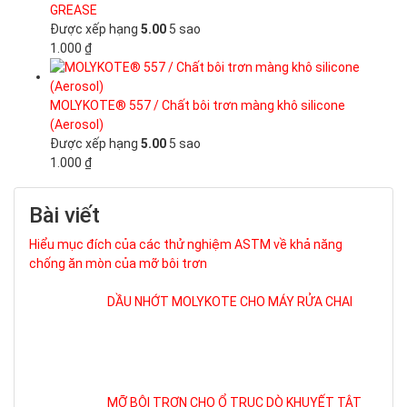
GREASE
Được xếp hạng
5.00
5 sao
1.000
₫
MOLYKOTE® 557 / Chất bôi trơn màng khô silicone
(Aerosol)
Được xếp hạng
5.00
5 sao
1.000
₫
Bài viết
Hiểu mục đích của các thử nghiệm ASTM về khả năng
chống ăn mòn của mỡ bôi trơn
DẦU NHỚT MOLYKOTE CHO MÁY RỬA CHAI
MỠ BÔI TRƠN CHO Ổ TRỤC DÒ KHUYẾT TẬT