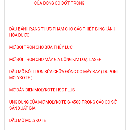
CỦA ĐỘNG CƠ ĐỐT TRONG
DẦU BÁNH RĂNG THỰC PHẨM CHO CÁC THIẾT BỊ NGHÀNH
HÓA DƯỢC
MỠ BÔI TRƠN CHO BÚA THỦY LỰC
MỠ BÔI TRƠN CHO MÁY GIA CÔNG KIM LOẠI LASER
DẦU MỠ BÔI TRƠN SỬA CHỮA ĐỘNG CƠ MÁY BAY ( DUPONT-
MOLYKOTE )
MỠ DẪN ĐIỆN MOLYKOTE HSC PLUS
ỨNG DỤNG CỦA MỠ MOLYKOTE G-4500 TRONG CÁC CƠ SỞ
SẢN XUẤT BIA
DẦU MỠ MOLYKOTE