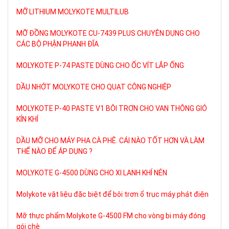
MỠ LITHIUM MOLYKOTE MULTILUB
MỠ ĐỒNG MOLYKOTE CU-7439 PLUS CHUYÊN DỤNG CHO
CÁC BỘ PHẬN PHANH ĐĨA
MOLYKOTE P-74 PASTE DÙNG CHO ỐC VÍT LẮP ỐNG
DẦU NHỚT MOLYKOTE CHO QUẠT CÔNG NGHIỆP
MOLYKOTE P-40 PASTE V1 BÔI TRƠN CHO VAN THÔNG GIÓ
KÍN KHÍ
DẦU MỠ CHO MÁY PHA CÀ PHÊ. CÁI NÀO TỐT HƠN VÀ LÀM
THẾ NÀO ĐỂ ÁP DỤNG ?
MOLYKOTE G-4500 DÙNG CHO XI LANH KHÍ NÉN
Molykote vật liệu đặc biệt để bôi trơn ổ trục máy phát điện
Mỡ thực phẩm Molykote G-4500 FM cho vòng bi máy đóng
gói chè