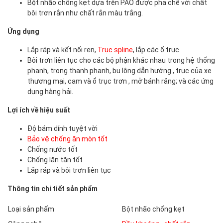
Bột nhão chống kẹt dựa trên PAO được pha chế với chất
bôi trơn rắn như chất rắn màu trắng.
Ứng dụng
Lắp ráp và kết nối ren,
Trục spline
, lắp các ổ trục.
Bôi trơn liên tục cho các bộ phận khác nhau trong hệ thống
phanh, trong thanh phanh, bu lông dẫn hướng ,
trục của xe
thương mại, cam và ổ trục trơn ,
mở bánh răng;
và các ứng
dụng hàng hải.
Lợi ích về hiệu suất
Độ bám dính tuyệt vời
Bảo vệ chống ăn mòn tốt
Chống nước tốt
Chống lăn tăn tốt
Lắp ráp và bôi trơn liên tục
Thông tin chi tiết sản phẩm
Loại sản phẩm
Bột nhão chống kẹt