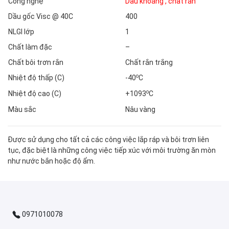
Công nghệ
Dầu khoáng
,
chất rắn
Dầu gốc Visc @ 40C
400
NLGI lớp
1
Chất làm đặc
–
Chất bôi trơn rắn
Chất rắn trắng
o
Nhiệt độ thấp (C)
-40
C
o
Nhiệt độ cao (C)
+1093
C
Màu sắc
Nâu vàng
Được sử dụng cho tất cả các công việc lắp ráp và bôi trơn liên
tục, đặc biệt là những công việc tiếp xúc với môi trường ăn mòn
như nước bắn hoặc độ ẩm.
0971010078