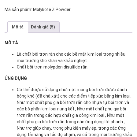
Powder
Mã sản phẩm:
Molykote Z Powder
số
lượng
Mô tả
Đánh giá (5)
MÔ TẢ
Là chất bôi trơn rắn cho các bề mặt kim loại trong nhiều
môi trường khó khăn và khắc nghiệt.
Chất bôi trơn molypden disulfide rắn.
ỨNG DỤNG
Có thể được sử dụng như một màng bôi trơn được đánh
bóng khô (đã chà xát) cho các điểm tiếp xúc bằng kim loại ,
Như một chất phụ gia bôi trơn rắn cho nhựa tự bôi trơn và
các bộ phận kim loại nung kết , Như một chất phụ gia bôi
trơn rắn trong các hợp chất gia công kim loại , Như một
chất phụ gia bôi trơn rắn trong các ứng dụng lót phanh ,
Như trợ giúp chạy, trong phụ kiện máy ép, trong các ứng
dụng tải nặng và tốc độ chậm, và cả trong môi trường khắc