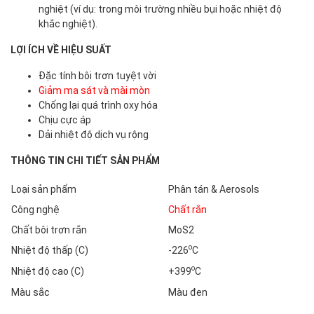
nghiệt (ví dụ: trong môi trường nhiều bụi hoặc nhiệt độ
khắc nghiệt).
LỢI ÍCH VỀ HIỆU SUẤT
Đặc tính bôi trơn tuyệt vời
Giảm ma sát và mài mòn
Chống lại quá trình oxy hóa
Chịu cực áp
Dải nhiệt độ dịch vụ rộng
THÔNG TIN CHI TIẾT SẢN PHẨM
Loại sản phẩm
Phân tán & Aerosols
Công nghệ
Chất rắn
Chất bôi trơn rắn
MoS2
o
Nhiệt độ thấp (C)
-226
C
o
Nhiệt độ cao (C)
+399
C
Màu sắc
Màu đen