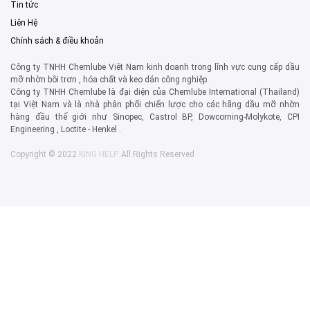
Tin tức
Liên Hệ
Chính sách & điều khoản
Công ty TNHH Chemlube Việt Nam kinh doanh trong lĩnh vực cung cấp dầu
mỡ nhờn bôi trơn , hóa chất và keo dán công nghiệp.
Công ty TNHH Chemlube là đại diện của Chemlube International (Thailand)
tại Việt Nam và là nhà phân phối chiến lược cho các hãng dầu mỡ nhờn
hàng đầu thế giới như Sinopec, Castrol BP, Dowcorning-Molykote, CPI
Engineering , Loctite - Henkel .
Copyright © 2022
KING HELP
. All Rights Reserved