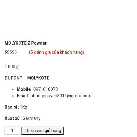
MOLYKOTE Z Powder
(
5
đánh giá của khách hàng)
5.00
5
trên 5
dựa trên
1.000
₫
đánh giá
DUPONT – MOLYKOTE
Mobile
: 0971010078
Email
: phungnguyen3011@gmail.com
Bao bì
: 1Kg
Xuất xứ
: Germany
MOLYKOTE
Thêm vào giỏ hàng
Z